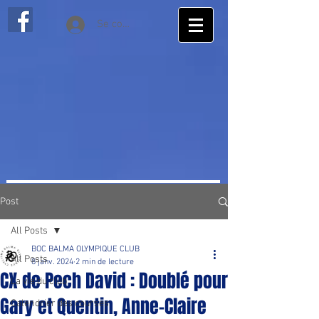
Se connecter
Post
All Posts
BOC BALMA OLYMPIQUE CLUB
All Posts
8 janv. 2024
2 min de lecture
CX de Pech David : Doublé pour
La vie du club
Gary et Quentin, Anne-Claire
Calendrier des courses