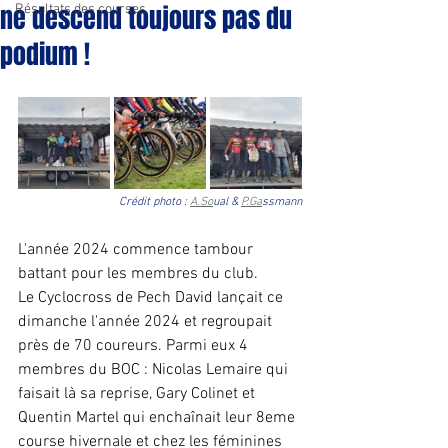
ne descend toujours pas du
Résultats des courses
podium !
Crédit photo : 
A.So
ual & 
P.Ga
ssmann
L'année 2024 commence tambour 
battant pour les membres du club. 
Le Cyclocross de Pech David lançait ce 
dimanche l'année 2024 et regroupait 
près de 70 coureurs. Parmi eux 4 
membres du BOC : Nicolas Lemaire qui 
faisait là sa reprise, Gary Colinet et 
Quentin Martel qui enchaînait leur 8eme 
course hivernale et chez les féminines 