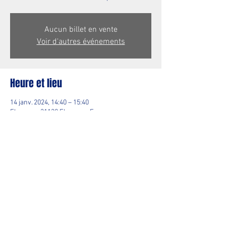
Aucun billet en vente
Voir d'autres événements
Heure et lieu
14 janv. 2024, 14:40 – 15:40
Flourens, 31130 Flourens, France
Partager cet événement