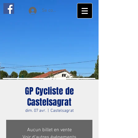
Se connecter
GP Cycliste de
Castelsagrat
dim. 07 avr.
  |  
Castelsagrat
Aucun billet en vente
Voir d'autres événements