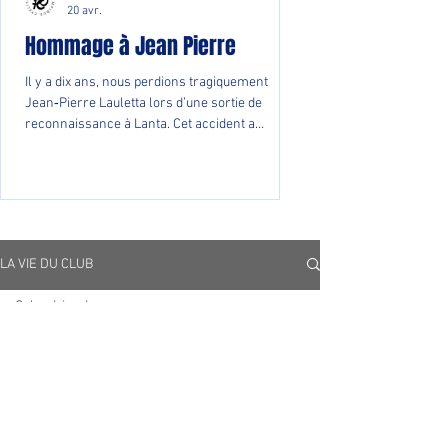
20 avr.
Hommage à Jean Pierre
Il y a dix ans, nous perdions tragiquement
Jean‑Pierre Lauletta lors d’une sortie de
reconnaissance à Lanta. Cet accident a
profondément marqué notre club et tous ceux
qui partageaient la route avec lui. Dix ans plus
tard, son souvenir reste vivant. Nous pensons
aussi aux trois cyclistes blessés ce jour‑là,
ainsi qu’à sa famille et à ses proches.
Jean‑Pierre continue d’accompagner nos
LA VIE DU CLUB
sorties, dans nos pensées et dans l’esprit du
club. Sa mémoire fait partie de notre histoir
Calendrier des courses
All Posts
Posts à venir
La vie du club
Calendrier des courses
Découvrez d'autres catégories de ce
Résultats des courses
blog ou revenez plus tard.