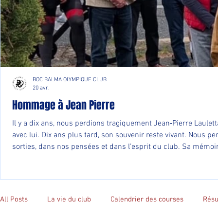
BOC BALMA OLYMPIQUE CLUB
20 avr.
Hommage à Jean Pierre
Il y a dix ans, nous perdions tragiquement Jean‑Pierre Lauletta lors d’une sortie de reconnaissance à Lanta. Cet accident a profondément marqué notre club et tous ceux qui partageaient la 
avec lui. Dix ans plus tard, son souvenir reste vivant. Nous p
sorties, dans nos pensées et dans l’esprit du club. Sa mémoire
All Posts
La vie du club
Calendrier des courses
Résu