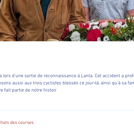
route
ensons aussi aux trois cyclistes blessés ce jour‑là, ainsi qu’à sa
 fait partie de notre histoir
ltats des courses