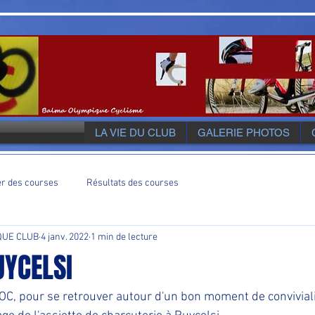
LA VIE DU CLUB
GALERIE PHOTOS
er des courses
Résultats des courses
QUE CLUB
4 janv. 2022
1 min de lecture
UYCELSI
OC, pour se retrouver autour d'un bon moment de convivialit