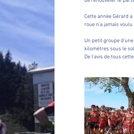
de renouveler le parta
Cette année Gérard a r
roue n'a jamais voulu
Un petit groupe d'un
kilomètres sous le sol
De l'avis de tous cett