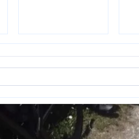
En ja
Championnat de France Cyclo
Cross : 1 podium pour le BOC