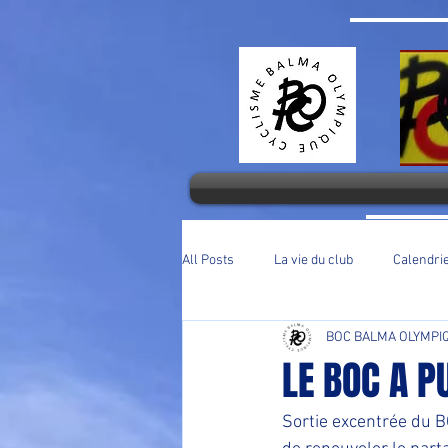
All Posts
La vie du club
Calendri
BOC BALMA OLYMPI
LE BOC A P
Sortie excentrée du B